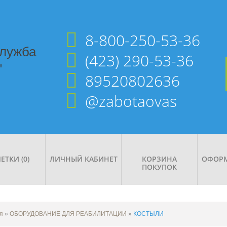
8-800-250-53-36
служба
(423) 290-53-36
"
89520802636
@zabotaovas
ЕТКИ (0)
ЛИЧНЫЙ КАБИНЕТ
КОРЗИНА
ОФОРМ
ПОКУПОК
я
»
ОБОРУДОВАНИЕ ДЛЯ РЕАБИЛИТАЦИИ
»
КОСТЫЛИ